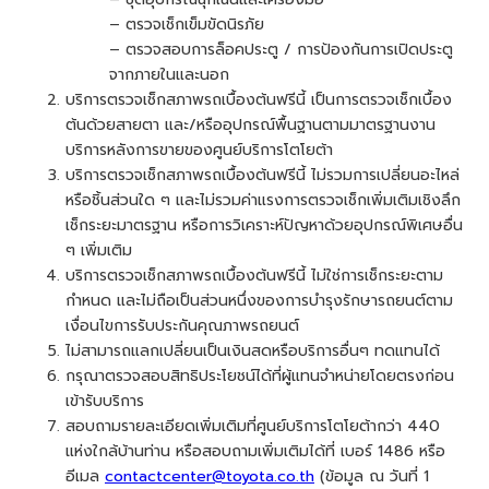
– ตรวจเช็กเข็มขัดนิรภัย
– ตรวจสอบการล็อคประตู / การป้องกันการเปิดประตู
จากภายในและนอก
บริการตรวจเช็กสภาพรถเบื้องต้นฟรีนี้ เป็นการตรวจเช็กเบื้อง
ต้นด้วยสายตา และ/หรืออุปกรณ์พื้นฐานตามมาตรฐานงาน
บริการหลังการขายของศูนย์บริการโตโยต้า
บริการตรวจเช็กสภาพรถเบื้องต้นฟรีนี้ ไม่รวมการเปลี่ยนอะไหล่
หรือชิ้นส่วนใด ๆ และไม่รวมค่าแรงการตรวจเช็กเพิ่มเติมเชิงลึก
เช็กระยะมาตรฐาน หรือการวิเคราะห์ปัญหาด้วยอุปกรณ์พิเศษอื่น
ๆ เพิ่มเติม
บริการตรวจเช็กสภาพรถเบื้องต้นฟรีนี้ ไม่ใช่การเช็กระยะตาม
กำหนด และไม่ถือเป็นส่วนหนึ่งของการบำรุงรักษารถยนต์ตาม
เงื่อนไขการรับประกันคุณภาพรถยนต์
ไม่สามารถแลกเปลี่ยนเป็นเงินสดหรือบริการอื่นๆ ทดแทนได้
กรุณาตรวจสอบสิทธิประโยชน์ได้ที่ผู้แทนจำหน่ายโดยตรงก่อน
เข้ารับบริการ
สอบถามรายละเอียดเพิ่มเติมที่ศูนย์บริการโตโยต้ากว่า 440
แห่งใกล้บ้านท่าน หรือสอบถามเพิ่มเติมได้ที่ เบอร์ 1486 หรือ
อีเมล
contactcenter@toyota.co.th
(ข้อมูล ณ วันที่ 1