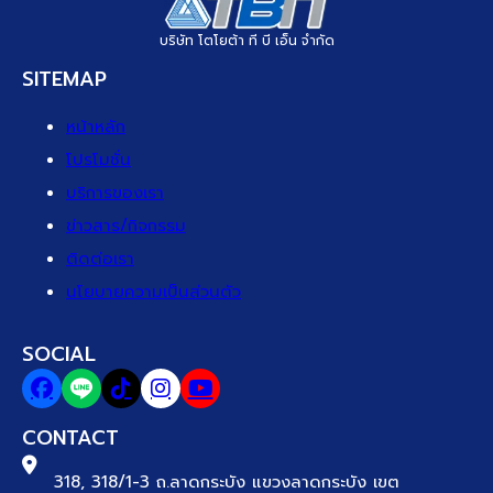
บริษัท โตโยต้า ที บี เอ็น จำกัด
SITEMAP
หน้าหลัก
โปรโมชั่น
บริการของเรา
ข่าวสาร/กิจกรรม
ติดต่อเรา
นโยบายความเป็นส่วนตัว
SOCIAL
CONTACT
318, 318/1-3 ถ.ลาดกระบัง แขวงลาดกระบัง เขต