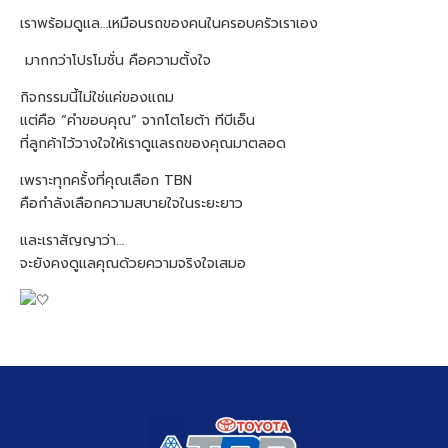
เราพร้อมดูแล…เหมือนรถของคนในครอบครัวเราเอง
มากกว่าโปรโมชั่น คือความตั้งใจ
กิจกรรมนี้ไม่ใช่แค่ของแถม
แต่คือ “คำขอบคุณ” จากโตโยต้า ทีบีเอ็น
ที่ลูกค้าไว้วางใจให้เราดูแลรถของคุณมาตลอด
เพราะทุกครั้งที่คุณเลือก TBN
คือกำลังเลือกความสบายใจในระยะยาว
และเราสัญญาว่า…
จะยังคงดูแลคุณด้วยความจริงใจเสมอ