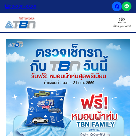
02-329-8888